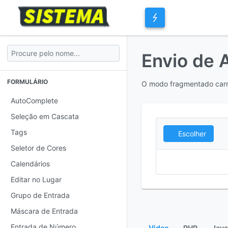
Envio de 
FORMULÁRIO
O modo fragmentado carre
AutoComplete
Seleção em Cascata
Tags
Escolher
Seletor de Cores
Calendários
Editar no Lugar
Grupo de Entrada
Máscara de Entrada
Entrada de Número
Video
PHP
Java