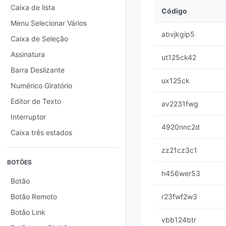
Caixa de lista
Código
Menu Selecionar Vários
abvjkgip5
Caixa de Seleção
Assinatura
ut125ck42
Barra Deslizante
ux125ck
Numérico Giratório
Editor de Texto
av2231fwg
Interruptor
4920nnc2d
Caixa três estados
zz21cz3c1
BOTÕES
h456wer53
Botão
Botão Remoto
r23fwf2w3
Botão Link
vbb124btr