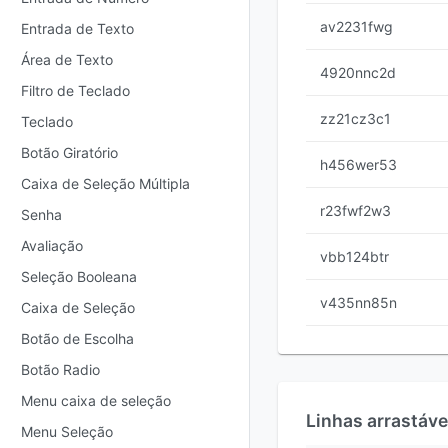
av2231fwg
Entrada de Texto
Área de Texto
4920nnc2d
Filtro de Teclado
zz21cz3c1
Teclado
Botão Giratório
h456wer53
Caixa de Seleção Múltipla
r23fwf2w3
Senha
Avaliação
vbb124btr
Seleção Booleana
v435nn85n
Caixa de Seleção
Botão de Escolha
Botão Radio
Menu caixa de seleção
Linhas arrastáve
Menu Seleção