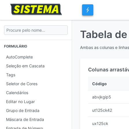
Tabela d
FORMULÁRIO
Ambas as colunas e linhas
AutoComplete
Seleção em Cascata
Colunas arrastá
Tags
Código
Seletor de Cores
Calendários
abvjkgip5
Editar no Lugar
ut125ck42
Grupo de Entrada
Máscara de Entrada
ux125ck
Entrada de Número