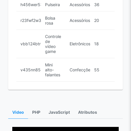
h456wer53
Pulseira
Acessórios
36
Bolsa
r23fwf2w3
Acessórios
20
rosa
Controle
de
vbb124btr
Eletrônicos
18
vídeo
game
Mini
v435nn85n
alto-
Confecções
55
falantes
Video
PHP
JavaScript
Atributos