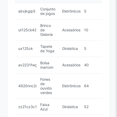
Conjunto
abvjkgip5
Eletrônicos
5
de jogos
Brinco
ut125ck42
de
Acessórios
10
Galaxia
Tapete
ux125ck
Ginástica
5
de Yoga
Bolsa
av2231fwg
Acessórios
40
marrom
Fones
de
4920nnc2d
Eletrônicos
64
ouvido
verdes
Faixa
zz21cz3c1
Ginástica
52
Azul