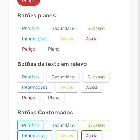
Perigo
Botões planos
Primário
Secundário
Sucesso
Informações
Avisos
Ajuda
Perigo
Plano
Botões de texto em relevo
Primário
Secundário
Sucesso
Informações
Avisos
Ajuda
Perigo
Plano
Botões Contornados
Primário
Secundário
Sucesso
Informações
Avisos
Ajuda